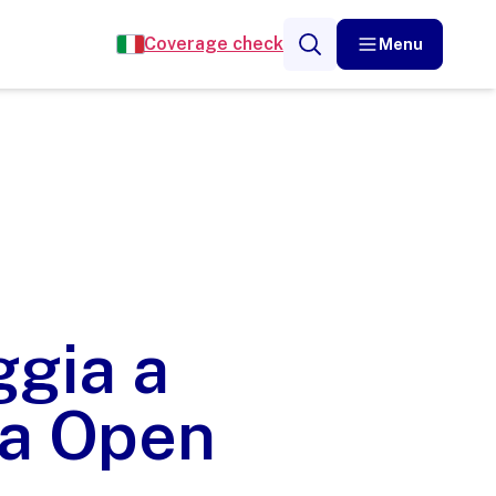
Coverage check
Menu
ggia a
 a Open