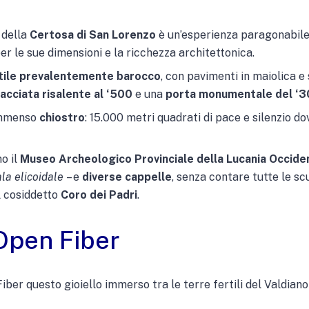
 della
Certosa di San Lorenzo
è un’esperienza paragonabile 
er le sue dimensioni e la ricchezza architettonica.
tile prevalentemente barocco
, con pavimenti in maiolica e
acciata risalente al ‘500
e una
porta monumentale del ‘
 immenso
chiostro
: 15.000 metri quadrati di pace e silenzio do
o il
Museo Archeologico Provinciale della Lucania Occide
la elicoidale
– e
diverse cappelle
, senza contare tutte le sc
l cosiddetto
Coro dei Padri
.
 Open Fiber
iber questo gioiello immerso tra le terre fertili del Valdian