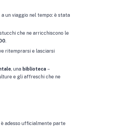
a un viaggio nel tempo: è stata
 stucchi che ne arricchiscono le
300
.
ve ritemprarsi e lasciarsi
ntale
, una
biblioteca
–
ulture e gli affreschi che ne
o è adesso ufficialmente parte