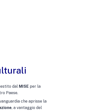
lturali
gestito dal
MISE
per la
tro Paese.
’avanguardia che aprisse la
zazione
, a vantaggio del