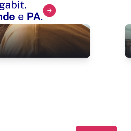
gabit.
nde
e
PA
.