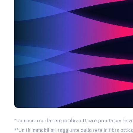
*Comuni in cui la rete in fibra ottica è pronta per la v
**Unità immobiliari raggiunte dalla rete in fibra otti