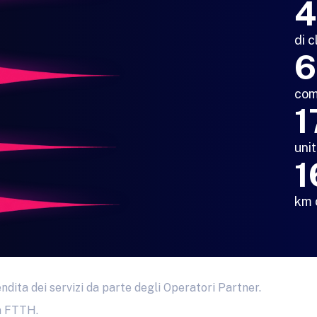
4
di c
6
com
1
uni
1
km d
endita dei servizi da parte degli Operatori Partner.
ca FTTH.