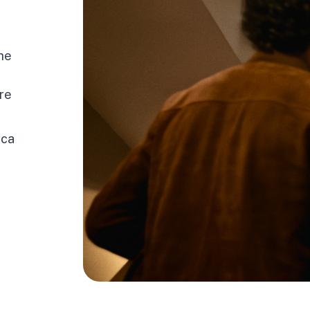
che
re
ica