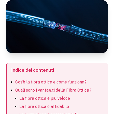
Indice dei contenuti
Cos’è la fibra ottica e come funziona?
Quali sono i vantaggi della Fibra Ottica?
La fibra ottica è più veloce
La fibra ottica è affidabile