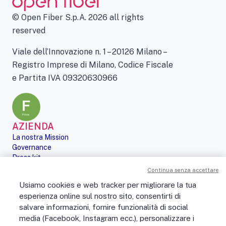
© Open Fiber S.p.A. 2026 all rights
reserved
Viale dell’Innovazione n. 1 – 20126 Milano –
Registro Imprese di Milano, Codice Fiscale
e Partita IVA 09320630966
AZIENDA
La nostra Mission
Governance
Press kit
Le nostre iniziative
Continua senza accettare
Sostenibilità
Usiamo cookies e web tracker per migliorare la tua
Digital Services Act
esperienza online sul nostro sito, consentirti di
PERSONE
salvare informazioni, fornire funzionalità di social
No Fibra? No Party!
media (Facebook, Instagram ecc.), personalizzare i
Posizioni aperte