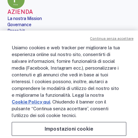
AZIENDA
La nostra Mission
Governance
Press kit
Le nostre iniziative
Continua senza accettare
Sostenibilità
Usiamo cookies e web tracker per migliorare la tua
Digital Services Act
esperienza online sul nostro sito, consentirti di
PERSONE
salvare informazioni, fornire funzionalità di social
No Fibra? No Party!
media (Facebook, Instagram ecc.), personalizzare i
Posizioni aperte
La vita in Open Fiber
contenuti e gli annunci che vedi in base ai tuoi
Lavora con noi
interessi. I cookies possono, inoltre, aiutarci a
La nostra cultura
comprendere le modalità di utilizzo del nostro sito
MONDO OPEN FIBER
e migliorarne la funzionalità. Leggi la nostra
Supporto
Cookie Policy qui
. Chiudendo il banner con il
Assistenza scavi
pulsante “Continua senza accettare”, consenti
Open Fiber Network Solutions
l’utilizzo dei soli cookie tecnici.
Area Riservata Operatori
Glossario
Impostazioni cookie
Contattaci