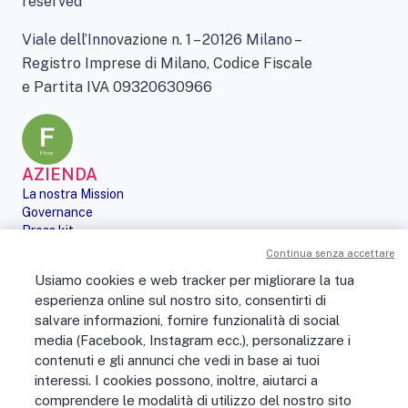
reserved
Viale dell’Innovazione n. 1 – 20126 Milano –
Registro Imprese di Milano, Codice Fiscale
e Partita IVA 09320630966
AZIENDA
La nostra Mission
Governance
Press kit
Le nostre iniziative
Continua senza accettare
Sostenibilità
Usiamo cookies e web tracker per migliorare la tua
Digital Services Act
esperienza online sul nostro sito, consentirti di
PERSONE
salvare informazioni, fornire funzionalità di social
No Fibra? No Party!
media (Facebook, Instagram ecc.), personalizzare i
Posizioni aperte
contenuti e gli annunci che vedi in base ai tuoi
La vita in Open Fiber
Lavora con noi
interessi. I cookies possono, inoltre, aiutarci a
La nostra cultura
comprendere le modalità di utilizzo del nostro sito