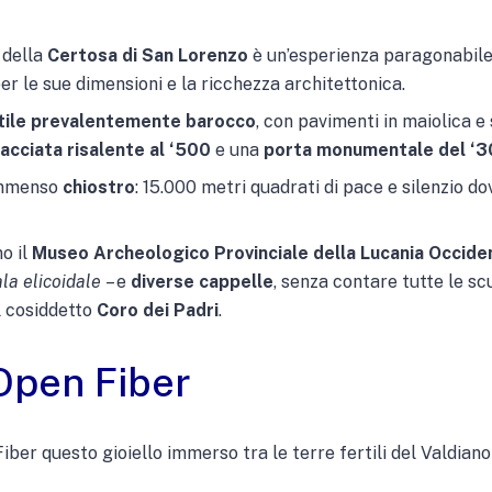
 della
Certosa di San Lorenzo
è un’esperienza paragonabile 
er le sue dimensioni e la ricchezza architettonica.
tile prevalentemente barocco
, con pavimenti in maiolica e
acciata risalente al ‘500
e una
porta monumentale del ‘
 immenso
chiostro
: 15.000 metri quadrati di pace e silenzio do
o il
Museo Archeologico Provinciale della Lucania Occide
la elicoidale
– e
diverse cappelle
, senza contare tutte le sc
l cosiddetto
Coro dei Padri
.
 Open Fiber
iber questo gioiello immerso tra le terre fertili del Valdian