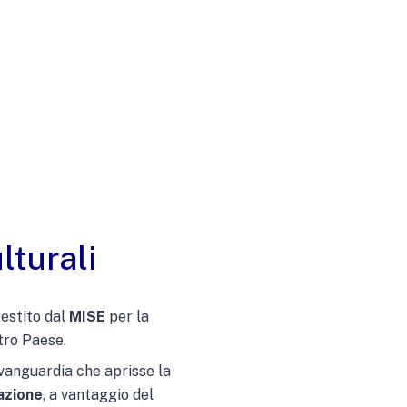
lturali
gestito dal
MISE
per la
tro Paese.
’avanguardia che aprisse la
zazione
, a vantaggio del