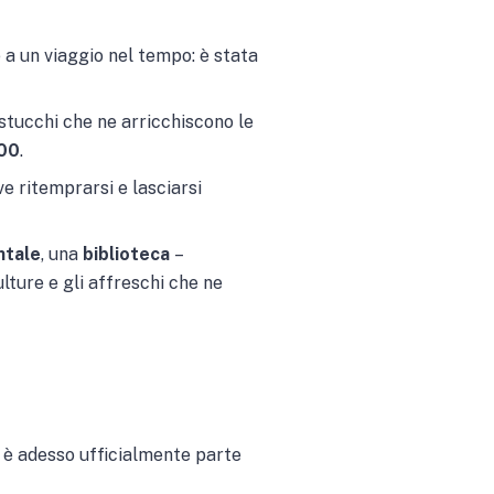
a un viaggio nel tempo: è stata
 stucchi che ne arricchiscono le
300
.
ve ritemprarsi e lasciarsi
ntale
, una
biblioteca
–
ulture e gli affreschi che ne
o è adesso ufficialmente parte