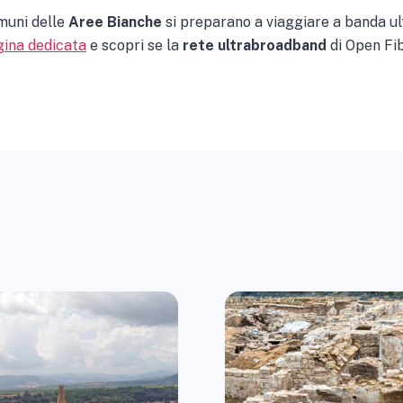
omuni delle
Aree Bianche
si preparano a viaggiare a banda ult
gina dedicata
e scopri se la
rete ultrabroadband
di Open Fib