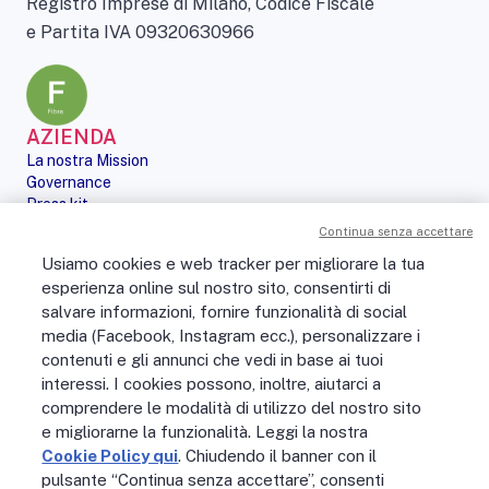
Registro Imprese di Milano, Codice Fiscale
e Partita IVA 09320630966
AZIENDA
La nostra Mission
Governance
Press kit
Le nostre iniziative
Continua senza accettare
Sostenibilità
Usiamo cookies e web tracker per migliorare la tua
Digital Services Act
esperienza online sul nostro sito, consentirti di
PERSONE
salvare informazioni, fornire funzionalità di social
No Fibra? No Party!
media (Facebook, Instagram ecc.), personalizzare i
Posizioni aperte
La vita in Open Fiber
contenuti e gli annunci che vedi in base ai tuoi
Lavora con noi
interessi. I cookies possono, inoltre, aiutarci a
La nostra cultura
comprendere le modalità di utilizzo del nostro sito
MONDO OPEN FIBER
e migliorarne la funzionalità. Leggi la nostra
Supporto
Cookie Policy qui
. Chiudendo il banner con il
Assistenza scavi
pulsante “Continua senza accettare”, consenti