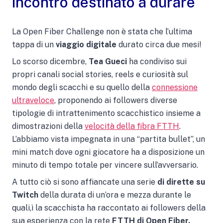
incontro destinato a durare
La Open Fiber Challenge non è stata che l’ultima
tappa di un
viaggio digitale
durato circa due mesi!
Lo scorso dicembre,
Tea Gueci
ha condiviso sui
propri canali social stories, reels e curiosità sul
mondo degli scacchi e su quello della
connessione
ultraveloce
, proponendo ai followers diverse
tipologie di intrattenimento scacchistico insieme a
dimostrazioni della
velocità della fibra FTTH
.
L’abbiamo vista impegnata in una “partita bullet”, un
mini match dove ogni giocatore ha a disposizione un
minuto di tempo totale per vincere sull’avversario.
A tutto ciò si sono affiancate una serie
di dirette su
Twitch
della durata di un’ora e mezza durante le
quali,ì la scacchista ha raccontato ai followers della
sua esperienza con la rete
FTTH di Open Fiber.