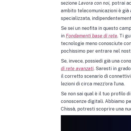
sezione
Lavora con noi,
potrai ac
ambito telecomunicazioni è già 
specializzata, indipendentemente
Se sei un neofita in questo campo
in
Fondamenti base di rete
. Ti g
tecnologie meno conosciute come 
pochissimo per entrare nel nos
Se, invece, possiedi già una con
di rete avanzati
. Saresti in grad
il corretto scenario di connettivi
lezioni di circa mezz’ora l’una.
Se non sai qual è il tuo profilo 
conoscenze digitali. Abbiamo pe
Chissà, potresti scoprire una nu