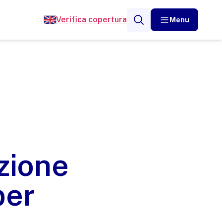
Verifica copertura
Menu
zione
ber