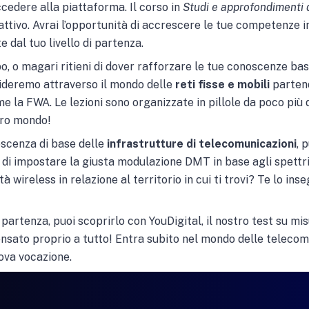
cedere alla piattaforma. Il corso in
Studi e approfondimenti d
attivo. Avrai l’opportunità di accrescere le tue competenze 
 dal tuo livello di partenza.
, o magari ritieni di dover rafforzare le tue conoscenze basil
uideremo attraverso il mondo delle
reti fisse e mobili
partend
la FWA. Le lezioni sono organizzate in pillole da poco più di 
tro mondo!
oscenza di base delle
infrastrutture di telecomunicazioni
, 
o di impostare la giusta modulazione DMT in base agli spettr
tà wireless in relazione al territorio in cui ti trovi? Te lo in
di partenza, puoi scoprirlo con YouDigital, il nostro test su mi
nsato proprio a tutto! Entra subito nel mondo delle telecom
ova vocazione.