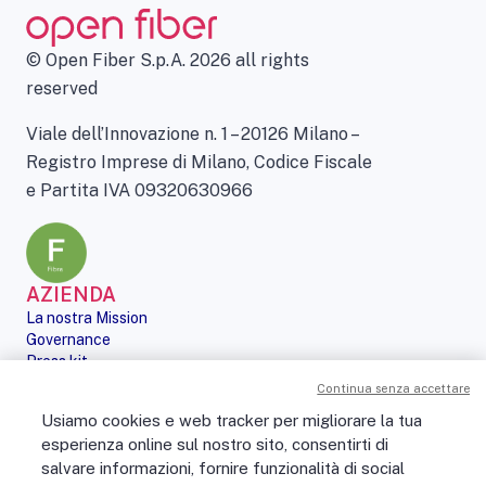
© Open Fiber S.p.A. 2026 all rights
reserved
Viale dell’Innovazione n. 1 – 20126 Milano –
Registro Imprese di Milano, Codice Fiscale
e Partita IVA 09320630966
AZIENDA
La nostra Mission
Governance
Press kit
Le nostre iniziative
Continua senza accettare
Sostenibilità
Usiamo cookies e web tracker per migliorare la tua
Digital Services Act
esperienza online sul nostro sito, consentirti di
PERSONE
salvare informazioni, fornire funzionalità di social
No Fibra? No Party!