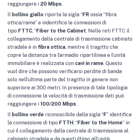
raggiungere i
20 Mbps
.
Il
bollino giallo
riporta la sigla “
FR
ossia “fibra
ottica/rame” e indentifica le connessioni di
tipo
FTTC
, “
Fiber to the Cabinet
. Nelle reti FTTC il
collegamento dalla centrale di trasmissione cabinato
stradale è in
fibra ottica
, mentre il tragitto che
copre la distanza tra l’armadio ripartilinea e l’unità
immobiliare è realizzata con
cavi in rame
. Questo
vuol dire che possono verificarsi perdite di banda
solo nell’ultima parte del tragitto in genere non
superiore ai 300 metri. In presenza di tale tipologia
di connessione la velocità di trasmissione dati può
raggiungere i
100/200 Mbps
.
Il
bollino verde
riconoscibile dalla sigla “
F
” identifica
la connessione di tipo
FTTH
, “
Fiber to the Home
” in
cui il collegamento dalla centrale di trasmissione al
cabinato stradale e da quest’ultimo all’unità