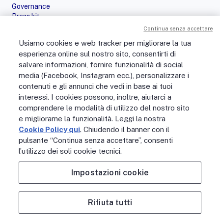
Governance
Press kit
Le nostre iniziative
Continua senza accettare
Sostenibilità
Usiamo cookies e web tracker per migliorare la tua
Digital Services Act
esperienza online sul nostro sito, consentirti di
PERSONE
salvare informazioni, fornire funzionalità di social
No Fibra? No Party!
media (Facebook, Instagram ecc.), personalizzare i
Posizioni aperte
contenuti e gli annunci che vedi in base ai tuoi
La vita in Open Fiber
Lavora con noi
interessi. I cookies possono, inoltre, aiutarci a
La nostra cultura
comprendere le modalità di utilizzo del nostro sito
MONDO OPEN FIBER
e migliorarne la funzionalità. Leggi la nostra
Supporto
Cookie Policy qui
. Chiudendo il banner con il
Assistenza scavi
pulsante “Continua senza accettare”, consenti
Open Fiber Network Solutions
l’utilizzo dei soli cookie tecnici.
Area Riservata Operatori
Glossario
Impostazioni cookie
Contattaci
Rifiuta tutti
NOTE LEGALI
ACCESSIBILITÀ
PRIVACY POLICY
COOKIE POLICY
CREDITS