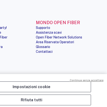
MONDO OPEN FIBER
arty!
Supporto
e
Assistenza scavi
Fiber
Open Fiber Network Solutions
Area Riservata Operatori
ra
Glossario
Contattaci
Continua senza accettare
Impostazioni cookie
PRIVACY POLICY
COOKIE POLICY
CREDITS
SITEMAP
PREFERENZE COOKIE
Rifiuta tutti