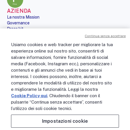
AZIENDA
La nostra Mission
Governance
Press kit
Le nostre iniziative
Continua senza accettare
Sostenibilità
Usiamo cookies e web tracker per migliorare la tua
Digital Services Act
esperienza online sul nostro sito, consentirti di
PERSONE
salvare informazioni, fornire funzionalità di social
No Fibra? No Party!
media (Facebook, Instagram ecc.), personalizzare i
Posizioni aperte
La vita in Open Fiber
contenuti e gli annunci che vedi in base ai tuoi
Lavora con noi
interessi. I cookies possono, inoltre, aiutarci a
La nostra cultura
comprendere le modalità di utilizzo del nostro sito
MONDO OPEN FIBER
e migliorarne la funzionalità. Leggi la nostra
Supporto
Cookie Policy qui
. Chiudendo il banner con il
Assistenza scavi
pulsante “Continua senza accettare”, consenti
Open Fiber Network Solutions
l’utilizzo dei soli cookie tecnici.
Area Riservata Operatori
Glossario
Impostazioni cookie
Contattaci