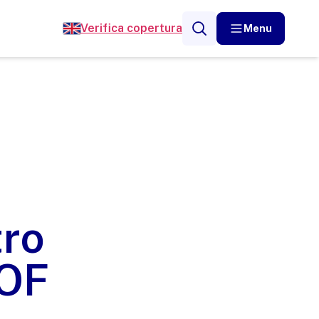
Verifica copertura
Menu
tro
 OF