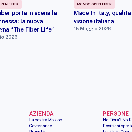
PEN FIBER
MONDO OPEN FIBER
ber porta in scena la
Made In Italy, qualità
nnessa: la nuova
visione italiana
na “The Fiber Life”
15 Maggio 2026
io 2026
AZIENDA
PERSONE
La nostra Mission
No Fibra? No P
Governance
Posizioni apert
Press kit
La vita in Open 