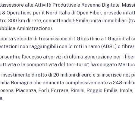
l’assessore alle Attività Produttive e Ravenna Digitale, Mas
Operations per il Nord Italia di Open Fiber, prevede infatti l
oltre 300 km di rete, connettendo 58mila unità immobiliari (t
ubblica Aministrazione).
porta velocità di trasmissione di 1 Gbps (fino a 1 Gigabit al 
tazioni non raggiungibili con le reti in rame (ADSL) o fibra
nsentire l’accesso ai servizi di ultima generazione per i liber
uttività e la competitività del territorio”, ha spiegato Martuc
investimento diretto di 20 milioni di euro e si inserisce nel 
milia Romagna che ammonta complessivamente a 248 milioni 
Cesena, Piacenza, Forlì, Ferrara, Rimini, Reggio Emilia, Imola
a.