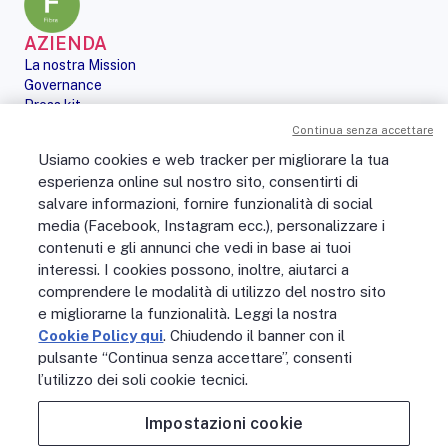
AZIENDA
La nostra Mission
Governance
Press kit
Le nostre iniziative
Continua senza accettare
Sostenibilità
Usiamo cookies e web tracker per migliorare la tua
Digital Services Act
esperienza online sul nostro sito, consentirti di
PERSONE
salvare informazioni, fornire funzionalità di social
No Fibra? No Party!
media (Facebook, Instagram ecc.), personalizzare i
Posizioni aperte
La vita in Open Fiber
contenuti e gli annunci che vedi in base ai tuoi
Lavora con noi
interessi. I cookies possono, inoltre, aiutarci a
La nostra cultura
comprendere le modalità di utilizzo del nostro sito
MONDO OPEN FIBER
e migliorarne la funzionalità. Leggi la nostra
Supporto
Cookie Policy qui
. Chiudendo il banner con il
Assistenza scavi
pulsante “Continua senza accettare”, consenti
Open Fiber Network Solutions
l’utilizzo dei soli cookie tecnici.
Area Riservata Operatori
Glossario
Impostazioni cookie
Contattaci