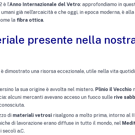
 è l’
Anno Internazionale del Vetro
: approfondiamo in ques
umani già nell’arcaicità e che oggi, in epoca moderna, è alla
 come la
fibra ottica
.
riale presente nella nostra
 è dimostrato una risorsa eccezionale, utile nella vita quotidia
ersino la sua origine è avvolta nel mistero.
Plinio il Vecchio
n
cia: alcuni mercanti avevano acceso un fuoco sulle
rive sabb
conosciuta.
zzo di
materiali vetrosi
risalgono a molto prima, intorno al II
che di lavorazione erano diffuse in tutto il mondo, nel
Medi
 secoli a.C.