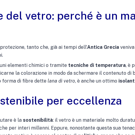
e del vetro: perché è un ma
protezione, tanto che, già ai tempi dell’
Antica Grecia
veniva 
i.
lcuni elementi chimici o tramite
tecniche di temperatura
, è 
ficarne la colorazione in modo da schermare il contenuto di ba
to forma di fibre dette
lana di vetro
, è anche un ottimo
isolant
ostenibile per eccellenza
lutare è la
sostenibilità
: il vetro è un materiale molto durat
nche per interi millenni. Eppure, nonostante questa sua tenaci