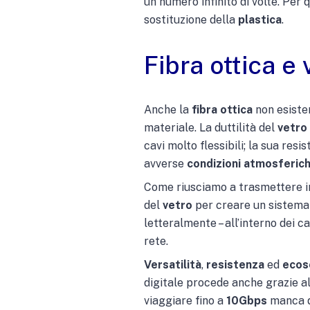
un numero infinito di volte. Per
sostituzione della
plastica
.
Fibra ottica e 
Anche la
fibra ottica
non esister
materiale. La duttilità del
vetro
cavi molto flessibili; la sua res
avverse
condizioni atmosferic
Come riusciamo a trasmettere in
del
vetro
per creare un sistema d
letteralmente – all’interno dei c
rete.
Versatilità
,
resistenza
ed
ecoso
digitale procede anche grazie al
viaggiare fino a
10Gbps
manca d