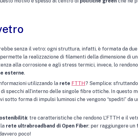
 questo motivo è spesso al centro di
politiche green
che ne pr
vetro
ebbe senza il vetro: ogni struttura, infatti, è formata da due 
permette la realizzazione di filamenti della dimensione di un 
istenza alla corrosione e agli stress termici, invece, lo rend
he esterne
.
formazioni utilizzando la
rete
FTTH
? Semplice: sfruttando 
i specchi all’interno delle singole fibre ottiche. In questo m
avi sotto forma di impulsi luminosi che vengono “spediti” da u
stenibilità
: tre caratteristiche che rendono L’FTTH e il vet
la
rete ultrabroadband di Open Fiber
: per raggiungere un f
avvero poco!