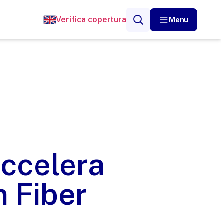
Verifica copertura
Menu
accelera
n Fiber