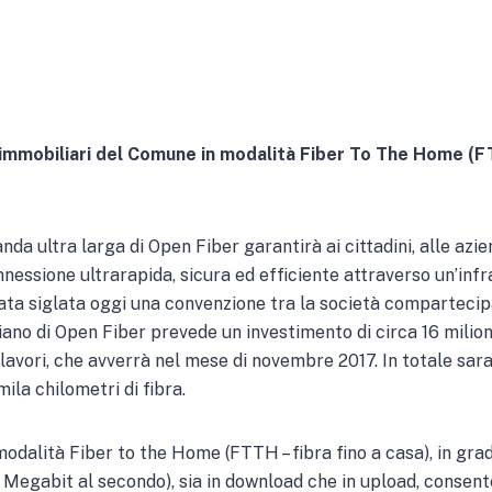
 immobiliari del Comune in modalità Fiber To The Home (F
nda ultra larga di Open Fiber garantirà ai cittadini, alle azi
nessione ultrarapida, sicura ed efficiente attraverso un’infr
stata siglata oggi una convenzione tra la società comparteci
 piano di Open Fiber prevede un investimento di circa 16 milion
ei lavori, che avverrà nel mese di novembre 2017. In totale sa
ila chilometri di fibra.
modalità Fiber to the Home (FTTH – fibra fino a casa), in gra
 Megabit al secondo), sia in download che in upload, consent