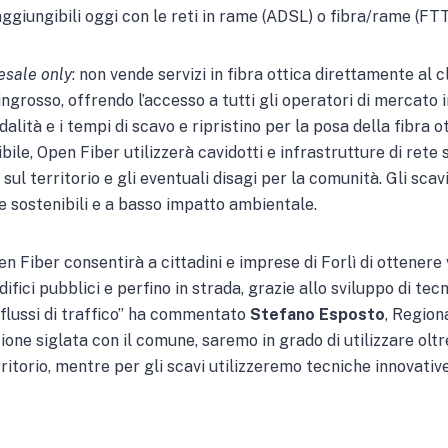
giungibili oggi con le reti in rame (ADSL) o fibra/rame (FTT
esale only
: non vende servizi in fibra ottica direttamente al c
ngrosso, offrendo l’accesso a tutti gli operatori di mercato i
alità e i tempi di scavo e ripristino per la posa della fibra 
bile, Open Fiber utilizzerà cavidotti e infrastrutture di rete
o sul territorio e gli eventuali disagi per la comunità. Gli sca
e sostenibili e a basso impatto ambientale.
pen Fiber consentirà a cittadini e imprese di Forlì di ottenere
edifici pubblici e perfino in strada, grazie allo sviluppo di t
i flussi di traffico” ha commentato
Stefano Esposto
, Regio
one siglata con il comune, saremo in grado di utilizzare oltr
rritorio, mentre per gli scavi utilizzeremo tecniche innovative