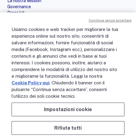
La nostra Mission
Governance
Press kit
Le nostre iniziative
Continua senza accettare
Sostenibilità
Usiamo cookies e web tracker per migliorare la tua
Digital Services Act
esperienza online sul nostro sito, consentirti di
PERSONE
salvare informazioni, fornire funzionalità di social
No Fibra? No Party!
media (Facebook, Instagram ecc.), personalizzare i
Posizioni aperte
contenuti e gli annunci che vedi in base ai tuoi
La vita in Open Fiber
Lavora con noi
interessi. I cookies possono, inoltre, aiutarci a
La nostra cultura
comprendere le modalità di utilizzo del nostro sito
MONDO OPEN FIBER
e migliorarne la funzionalità. Leggi la nostra
Supporto
Cookie Policy qui
. Chiudendo il banner con il
Assistenza scavi
pulsante “Continua senza accettare”, consenti
Open Fiber Network Solutions
l’utilizzo dei soli cookie tecnici.
Area Riservata Operatori
Glossario
Impostazioni cookie
Contattaci
Rifiuta tutti