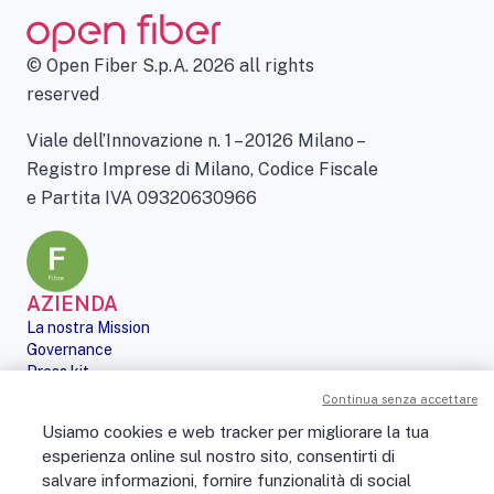
© Open Fiber S.p.A. 2026 all rights
reserved
Viale dell’Innovazione n. 1 – 20126 Milano –
Registro Imprese di Milano, Codice Fiscale
e Partita IVA 09320630966
AZIENDA
La nostra Mission
Governance
Press kit
Le nostre iniziative
Continua senza accettare
Sostenibilità
Usiamo cookies e web tracker per migliorare la tua
Digital Services Act
esperienza online sul nostro sito, consentirti di
PERSONE
salvare informazioni, fornire funzionalità di social
No Fibra? No Party!