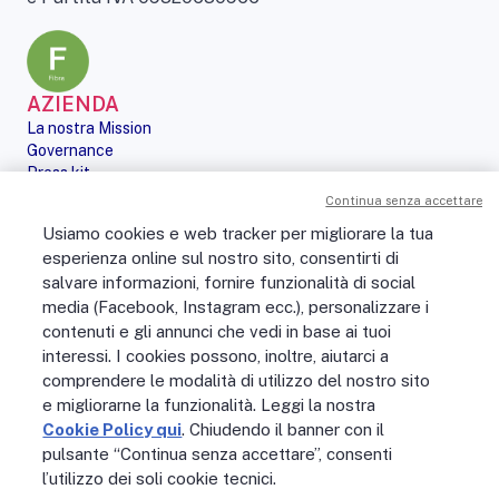
AZIENDA
La nostra Mission
Governance
Press kit
Le nostre iniziative
Continua senza accettare
Sostenibilità
Usiamo cookies e web tracker per migliorare la tua
Digital Services Act
esperienza online sul nostro sito, consentirti di
PERSONE
salvare informazioni, fornire funzionalità di social
No Fibra? No Party!
media (Facebook, Instagram ecc.), personalizzare i
Posizioni aperte
contenuti e gli annunci che vedi in base ai tuoi
La vita in Open Fiber
Lavora con noi
interessi. I cookies possono, inoltre, aiutarci a
La nostra cultura
comprendere le modalità di utilizzo del nostro sito
MONDO OPEN FIBER
e migliorarne la funzionalità. Leggi la nostra
Supporto
Cookie Policy qui
. Chiudendo il banner con il
Assistenza scavi
pulsante “Continua senza accettare”, consenti
Open Fiber Network Solutions
l’utilizzo dei soli cookie tecnici.
Area Riservata Operatori