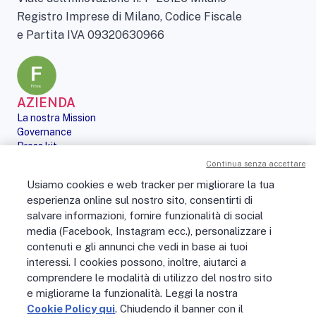
Registro Imprese di Milano, Codice Fiscale
e Partita IVA 09320630966
AZIENDA
La nostra Mission
Governance
Press kit
Le nostre iniziative
Continua senza accettare
Sostenibilità
Usiamo cookies e web tracker per migliorare la tua
Digital Services Act
esperienza online sul nostro sito, consentirti di
PERSONE
salvare informazioni, fornire funzionalità di social
No Fibra? No Party!
media (Facebook, Instagram ecc.), personalizzare i
Posizioni aperte
contenuti e gli annunci che vedi in base ai tuoi
La vita in Open Fiber
Lavora con noi
interessi. I cookies possono, inoltre, aiutarci a
La nostra cultura
comprendere le modalità di utilizzo del nostro sito
MONDO OPEN FIBER
e migliorarne la funzionalità. Leggi la nostra
Supporto
Cookie Policy qui
. Chiudendo il banner con il