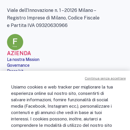
Viale dell’Innovazione n. 1 – 20126 Milano –
Registro Imprese di Milano, Codice Fiscale
e Partita IVA 09320630966
AZIENDA
La nostra Mission
Governance
Press kit
Le nostre iniziative
Continua senza accettare
Sostenibilità
Usiamo cookies e web tracker per migliorare la tua
Digital Services Act
esperienza online sul nostro sito, consentirti di
PERSONE
salvare informazioni, fornire funzionalità di social
No Fibra? No Party!
media (Facebook, Instagram ecc.), personalizzare i
Posizioni aperte
contenuti e gli annunci che vedi in base ai tuoi
La vita in Open Fiber
Lavora con noi
interessi. I cookies possono, inoltre, aiutarci a
La nostra cultura
comprendere le modalità di utilizzo del nostro sito
MONDO OPEN FIBER