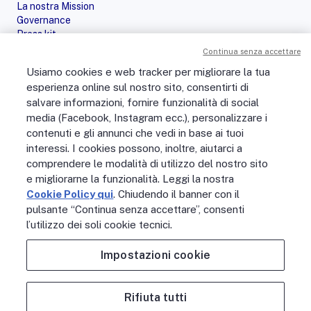
La nostra Mission
Governance
Press kit
Le nostre iniziative
Continua senza accettare
Sostenibilità
Usiamo cookies e web tracker per migliorare la tua
Digital Services Act
esperienza online sul nostro sito, consentirti di
PERSONE
salvare informazioni, fornire funzionalità di social
No Fibra? No Party!
media (Facebook, Instagram ecc.), personalizzare i
Posizioni aperte
contenuti e gli annunci che vedi in base ai tuoi
La vita in Open Fiber
Lavora con noi
interessi. I cookies possono, inoltre, aiutarci a
La nostra cultura
comprendere le modalità di utilizzo del nostro sito
MONDO OPEN FIBER
e migliorarne la funzionalità. Leggi la nostra
Supporto
Cookie Policy qui
. Chiudendo il banner con il
Assistenza scavi
pulsante “Continua senza accettare”, consenti
Open Fiber Network Solutions
l’utilizzo dei soli cookie tecnici.
Area Riservata Operatori
Glossario
Impostazioni cookie
Contattaci
Rifiuta tutti