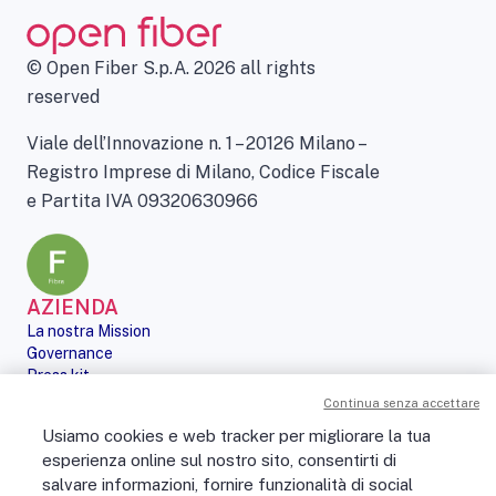
© Open Fiber S.p.A. 2026 all rights
reserved
Viale dell’Innovazione n. 1 – 20126 Milano –
Registro Imprese di Milano, Codice Fiscale
e Partita IVA 09320630966
AZIENDA
La nostra Mission
Governance
Press kit
Le nostre iniziative
Continua senza accettare
Sostenibilità
Usiamo cookies e web tracker per migliorare la tua
Digital Services Act
esperienza online sul nostro sito, consentirti di
PERSONE
salvare informazioni, fornire funzionalità di social
No Fibra? No Party!