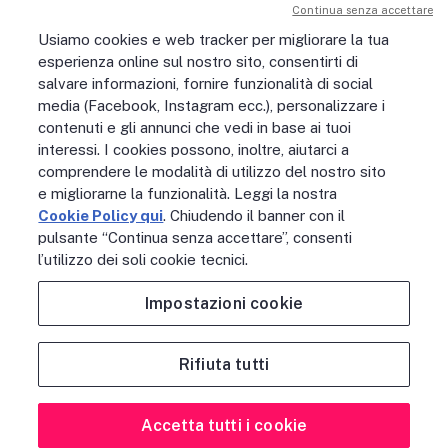
Le nostre iniziative
Continua senza accettare
Sostenibilità
Usiamo cookies e web tracker per migliorare la tua
Digital Services Act
esperienza online sul nostro sito, consentirti di
PERSONE
salvare informazioni, fornire funzionalità di social
No Fibra? No Party!
media (Facebook, Instagram ecc.), personalizzare i
Posizioni aperte
contenuti e gli annunci che vedi in base ai tuoi
La vita in Open Fiber
Lavora con noi
interessi. I cookies possono, inoltre, aiutarci a
La nostra cultura
comprendere le modalità di utilizzo del nostro sito
MONDO OPEN FIBER
e migliorarne la funzionalità. Leggi la nostra
Supporto
Cookie Policy qui
. Chiudendo il banner con il
Assistenza scavi
pulsante “Continua senza accettare”, consenti
Open Fiber Network Solutions
l’utilizzo dei soli cookie tecnici.
Area Riservata Operatori
Glossario
Impostazioni cookie
Contattaci
Rifiuta tutti
NOTE LEGALI
ACCESSIBILITÀ
PRIVACY POLICY
COOKIE POLICY
CREDITS
SITEMAP
PREFERENZE COOKIE
Accetta tutti i cookie