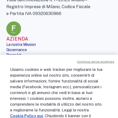
Registro Imprese di Milano, Codice Fiscale
e Partita IVA 09320630966
AZIENDA
La nostra Mission
Governance
Press kit
Le nostre iniziative
Continua senza accettare
Sostenibilità
Usiamo cookies e web tracker per migliorare la tua
Digital Services Act
esperienza online sul nostro sito, consentirti di
PERSONE
salvare informazioni, fornire funzionalità di social
No Fibra? No Party!
media (Facebook, Instagram ecc.), personalizzare i
Posizioni aperte
contenuti e gli annunci che vedi in base ai tuoi
La vita in Open Fiber
Lavora con noi
interessi. I cookies possono, inoltre, aiutarci a
La nostra cultura
comprendere le modalità di utilizzo del nostro sito
MONDO OPEN FIBER
e migliorarne la funzionalità. Leggi la nostra
Supporto
Cookie Policy qui
. Chiudendo il banner con il