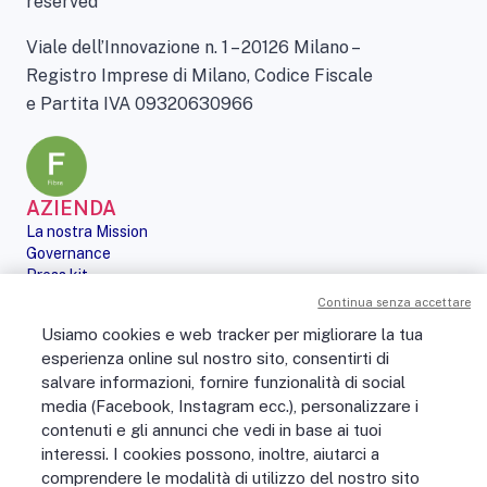
reserved
Viale dell’Innovazione n. 1 – 20126 Milano –
Registro Imprese di Milano, Codice Fiscale
e Partita IVA 09320630966
AZIENDA
La nostra Mission
Governance
Press kit
Le nostre iniziative
Continua senza accettare
Sostenibilità
Usiamo cookies e web tracker per migliorare la tua
Digital Services Act
esperienza online sul nostro sito, consentirti di
PERSONE
salvare informazioni, fornire funzionalità di social
No Fibra? No Party!
media (Facebook, Instagram ecc.), personalizzare i
Posizioni aperte
contenuti e gli annunci che vedi in base ai tuoi
La vita in Open Fiber
Lavora con noi
interessi. I cookies possono, inoltre, aiutarci a
La nostra cultura
comprendere le modalità di utilizzo del nostro sito