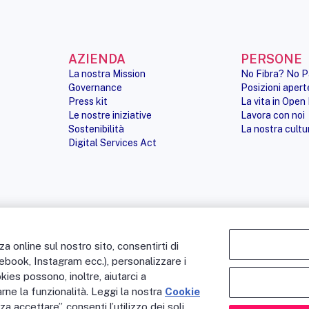
AZIENDA
PERSONE
La nostra Mission
No Fibra? No P
Governance
Posizioni apert
Press kit
La vita in Open 
Le nostre iniziative
Lavora con noi
Sostenibilità
La nostra cultu
Digital Services Act
 online sul nostro sito, consentirti di
NOTE LEGALI
ACCESSIBILITÀ
cebook, Instagram ecc.), personalizzare i
okies possono, inoltre, aiutarci a
rne la funzionalità. Leggi la nostra
Cookie
a accettare”, consenti l’utilizzo dei soli