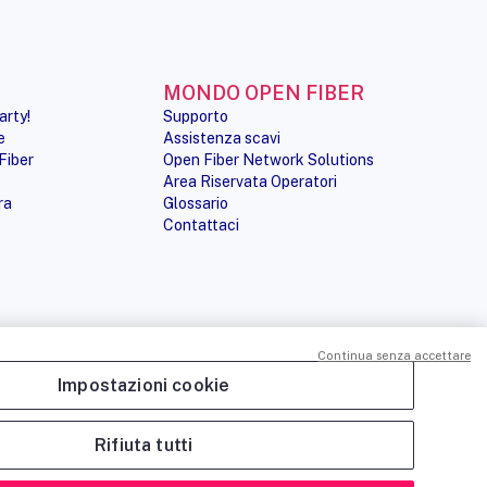
MONDO OPEN FIBER
arty!
Supporto
e
Assistenza scavi
Fiber
Open Fiber Network Solutions
Area Riservata Operatori
ra
Glossario
Contattaci
Continua senza accettare
Impostazioni cookie
PRIVACY POLICY
COOKIE POLICY
CREDITS
SITEMAP
PREFERENZE COOKIE
Rifiuta tutti