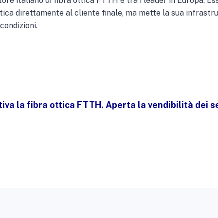
tore italiano di fibra ottica FTTH e tra i leader in Europa. 
ttica direttamente al cliente finale, ma mette la sua infrastrut
condizioni.
va la fibra ottica FTTH. Aperta la vendibilità dei s