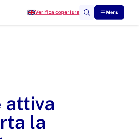
Verifica copertura
Menu
 attiva
rta la