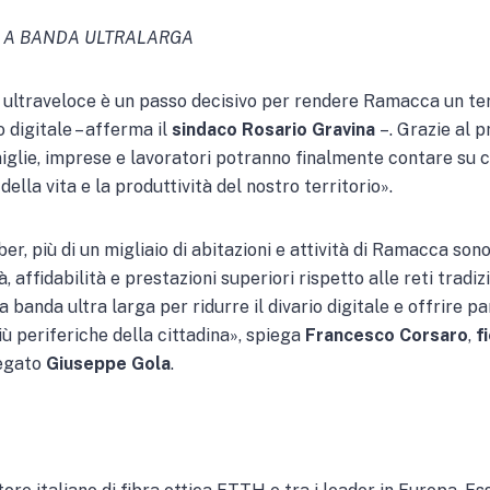
E A BANDA ULTRALARGA
à ultraveloce è un passo decisivo per rendere Ramacca un ter
o digitale – afferma il
sindaco Rosario Gravina
–. Grazie al p
iglie, imprese e lavoratori potranno finalmente contare su co
 della vita e la produttività del nostro territorio».
ber, più di un migliaio di abitazioni e attività di Ramacca son
, affidabilità e prestazioni superiori rispetto alle reti tradi
 banda ultra larga per ridurre il divario digitale e offrire p
più periferiche della cittadina», spiega
Francesco Corsaro
,
f
legato
Giuseppe Gola
.