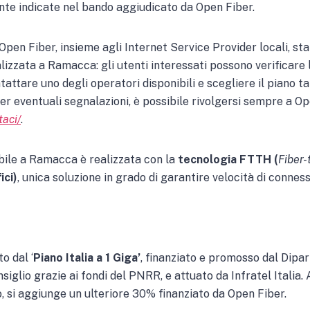
te indicate nel bando aggiudicato da Open Fiber.
i Open Fiber, insieme agli Internet Service Provider locali, s
ealizzata a Ramacca: gli utenti interessati possono verificare
ntattare uno degli operatori disponibili e scegliere il piano ta
Per eventuali segnalazioni, è possibile rivolgersi sempre a O
taci/
.
bile a Ramacca è realizzata con la
tecnologia FTTH (
Fiber
ici)
, unica soluzione in grado di garantire velocità di conness
o dal ‘
Piano Italia a 1 Giga’
, finanziato e promosso dal Dipa
siglio grazie ai fondi del PNRR, e attuato da Infratel Italia. 
si aggiunge un ulteriore 30% finanziato da Open Fiber.