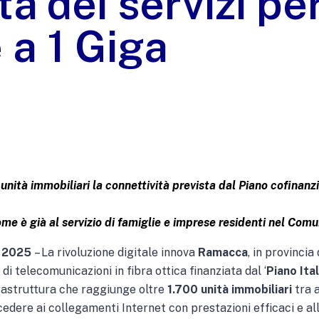
tà dei servizi pe
 a 1 Giga
0 unità immobiliari la connettività prevista dal Piano cofinan
e è già al servizio di famiglie e imprese residenti nel Comu
e 2025
– La rivoluzione digitale innova
Ramacca
, in provincia
i telecomunicazioni in fibra ottica finanziata dal ‘
Piano Ital
frastruttura che raggiunge oltre
1.700
unità immobiliari
tra 
dere ai collegamenti Internet con prestazioni efficaci e all