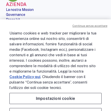
AZIENDA
La nostra Mission
Governance
Press kit
Le nostre iniziative
Continua senza accettare
Sostenibilità
Usiamo cookies e web tracker per migliorare la tua
Digital Services Act
esperienza online sul nostro sito, consentirti di
PERSONE
salvare informazioni, fornire funzionalità di social
No Fibra? No Party!
media (Facebook, Instagram ecc.), personalizzare i
Posizioni aperte
contenuti e gli annunci che vedi in base ai tuoi
La vita in Open Fiber
Lavora con noi
interessi. I cookies possono, inoltre, aiutarci a
La nostra cultura
comprendere le modalità di utilizzo del nostro sito
MONDO OPEN FIBER
e migliorarne la funzionalità. Leggi la nostra
Supporto
Cookie Policy qui
. Chiudendo il banner con il
Assistenza scavi
pulsante “Continua senza accettare”, consenti
Open Fiber Network Solutions
l’utilizzo dei soli cookie tecnici.
Area Riservata Operatori
Glossario
Impostazioni cookie
Contattaci