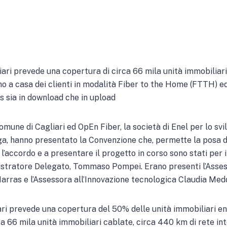
liari prevede una copertura di circa 66 mila unità immobilia
fino a casa dei clienti in modalità Fiber to the Home (FTTH) e
ps sia in download che in upload
Comune di Cagliari ed OpEn Fiber, la società di Enel per lo sv
ga, hanno presentato la Convenzione che, permette la posa di 
e l’accordo e a presentare il progetto in corso sono stati pe
stratore Delegato, Tommaso Pompei. Erano presenti l’Assess
Marras e l’Assessora all’Innovazione tecnologica Claudia Med
ari prevede una copertura del 50% delle unità immobiliari en
ca 66 mila unità immobiliari cablate, circa 440 km di rete in