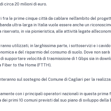
i circa 20 milioni di euro.
ri fra le prime cinque città da cablare nell’ambito del proget
 banda ultra-larga in Italia vuole essere anche un riconosci
servato, in via pionieristica, alle attività legate all’economia
ranno utilizzati, in larghissima parte, i sottoservizi e i cavidot
economica e del risparmio del consumo di suolo. Dove non sarà 
o di supportare velocità di trasmissione di 1 Gbps sia in down
ità Fiber to the Home (FTTH).
onteranno sul sostegno del Comune di Cagliari per la realizzaz
mente con i principali operatori nazionali in questa prima f
 dei primi 10 comuni previsti dal suo piano di sviluppo della