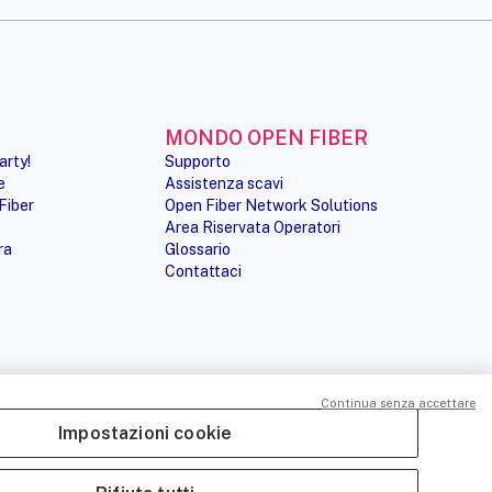
MONDO OPEN FIBER
arty!
Supporto
e
Assistenza scavi
Fiber
Open Fiber Network Solutions
Area Riservata Operatori
ra
Glossario
Contattaci
Continua senza accettare
Impostazioni cookie
PRIVACY POLICY
COOKIE POLICY
CREDITS
SITEMAP
PREFERENZE COOKIE