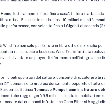
ssiva migrazione sulla rete Open Fiber dei clienti di Wind Tre
e Home
, letteralmente “fibra fino a casa”, l’intera tratta dall
 fibra ottica. E in questo modo, circa
10 milioni di unità immob
lle performance, con velocità fino a 1 Gigabit al secondo (G
i Wind Tre non solo per la rete in fibra ottica, ma anche per 
lientela residenziale e business. Wind Tre, infatti, sta realiz
ettivo di diventare un player di riferimento nell’integrazione f
e.
principali operatori del settore, consente di accelerare la re
n 271 comuni nelle aree più densamente popolate d’Italia e ri
’Europa”, sottolinea
Tommaso Pompei, amministratore dele
timenti che raggiungerà 9,6 milioni di unità immobiliari entr
ari toccate dai due bandi Infratel che Open Fiber si è aggiudi