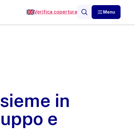
Verifica copertura
Menu
nsieme in
iluppo e