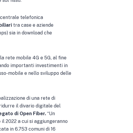
 sul fisso.
a centrale telefonica
iliari
tra case e aziende
bps) sia in download che
la rete mobile 4G e 5G, al fine
zando importanti investimenti in
isso-mobile e nello sviluppo delle
alizzazione di una rete di
durre il divario digitale del
gato di Open Fiber.
“Un
o il 2022 a cui si aggiungeranno
cata in 6.753 comuni di 16