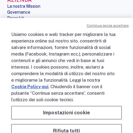
La nostra Mission
Governance
Press kit
Le nostre iniziative
Continua senza accettare
Sostenibilità
Usiamo cookies e web tracker per migliorare la tua
Digital Services Act
esperienza online sul nostro sito, consentirti di
PERSONE
salvare informazioni, fornire funzionalità di social
No Fibra? No Party!
media (Facebook, Instagram ecc.), personalizzare i
Posizioni aperte
contenuti e gli annunci che vedi in base ai tuoi
La vita in Open Fiber
Lavora con noi
interessi. I cookies possono, inoltre, aiutarci a
La nostra cultura
comprendere le modalità di utilizzo del nostro sito
MONDO OPEN FIBER
e migliorarne la funzionalità. Leggi la nostra
Supporto
Cookie Policy qui
. Chiudendo il banner con il
Assistenza scavi
pulsante “Continua senza accettare”, consenti
Open Fiber Network Solutions
l’utilizzo dei soli cookie tecnici.
Area Riservata Operatori
Glossario
Impostazioni cookie
Contattaci
Rifiuta tutti