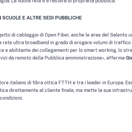
lia. La nuova rete è e resterà di proprietà pubblica.
N SCUOLE E ALTRE SEDI PUBBLICHE
etto di cablaggio di Open Fiber, anche le aree del Salento u
 rete ultra broadband in grado di erogare volumi di traffico
e e abilitante dei collegamenti per lo smart working, lo stre
servizi da remoto della Pubblica amministrazione», afferma
Gi
tore italiano di fibra ottica FTTH e tra i leader in Europa. 
tica direttamente al cliente finale, ma mette la sua infrastrut
condizioni.