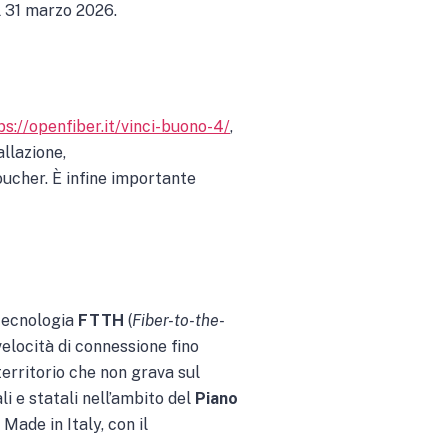
l 31 marzo 2026.
ps://openfiber.it/vinci-buono-4/
,
allazione,
oucher. È infine importante
tecnologia
FTTH
(
Fiber-to-the-
 velocità di connessione fino
 territorio che non grava sul
li e statali nell’ambito del
Piano
Made in Italy, con il