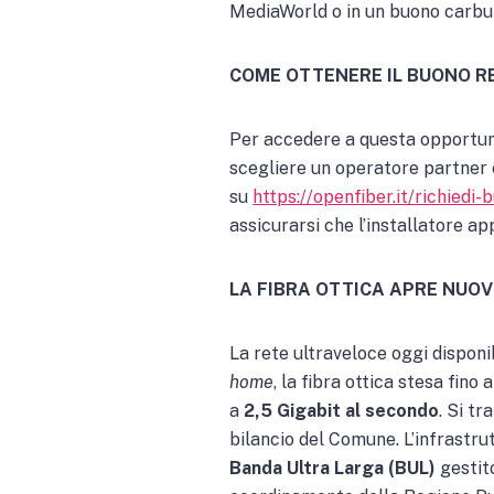
MediaWorld o in un buono carbura
COME OTTENERE IL BUONO R
Per accedere a questa opportuni
scegliere un operatore partner e
su
https://openfiber.it/richiedi
assicurarsi che l’installatore app
LA FIBRA OTTICA APRE NUOV
La rete ultraveloce oggi dispon
home
, la fibra ottica stesa fino 
a
2,5 Gigabit al secondo
. Si tr
bilancio del Comune. L’infrastrut
Banda Ultra Larga (BUL)
gestit