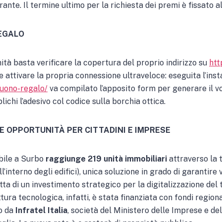
nte. Il termine ultimo per la richiesta dei premi è fissato a
EGALO
tà basta verificare la copertura del proprio indirizzo su
htt
 attivare la propria connessione ultraveloce: eseguita l’inst
-buono-regalo/
va compilato l’apposito form per generare il v
lichi l’adesivo col codice sulla borchia ottica.
E OPPORTUNITÀ PER CITTADINI E IMPRESE
ibile a Surbo
raggiunge 219 unità immobiliari
attraverso la 
all’interno degli edifici), unica soluzione in grado di garantire
atta di un investimento strategico per la digitalizzazione del
tura tecnologica, infatti, è stata finanziata con fondi regiona
o da
Infratel Italia
, società del Ministero delle Imprese e del 