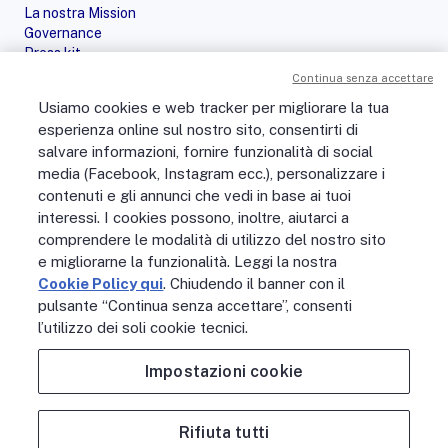
La nostra Mission
Governance
Press kit
Le nostre iniziative
Continua senza accettare
Sostenibilità
Usiamo cookies e web tracker per migliorare la tua
Digital Services Act
esperienza online sul nostro sito, consentirti di
PERSONE
salvare informazioni, fornire funzionalità di social
No Fibra? No Party!
media (Facebook, Instagram ecc.), personalizzare i
Posizioni aperte
contenuti e gli annunci che vedi in base ai tuoi
La vita in Open Fiber
Lavora con noi
interessi. I cookies possono, inoltre, aiutarci a
La nostra cultura
comprendere le modalità di utilizzo del nostro sito
MONDO OPEN FIBER
e migliorarne la funzionalità. Leggi la nostra
Supporto
Cookie Policy qui
. Chiudendo il banner con il
Assistenza scavi
pulsante “Continua senza accettare”, consenti
Open Fiber Network Solutions
l’utilizzo dei soli cookie tecnici.
Area Riservata Operatori
Glossario
Impostazioni cookie
Contattaci
Rifiuta tutti