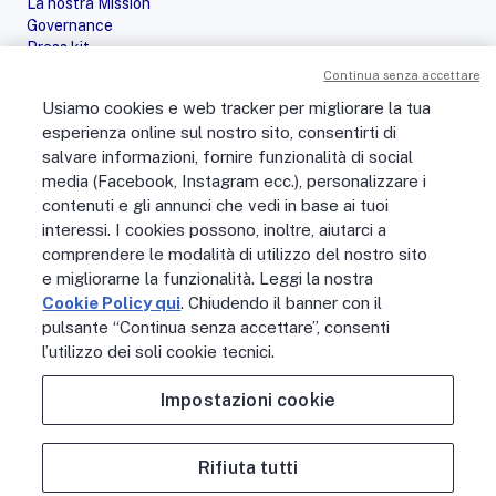
La nostra Mission
Governance
Press kit
Le nostre iniziative
Continua senza accettare
Sostenibilità
Usiamo cookies e web tracker per migliorare la tua
Digital Services Act
esperienza online sul nostro sito, consentirti di
PERSONE
salvare informazioni, fornire funzionalità di social
No Fibra? No Party!
media (Facebook, Instagram ecc.), personalizzare i
Posizioni aperte
contenuti e gli annunci che vedi in base ai tuoi
La vita in Open Fiber
Lavora con noi
interessi. I cookies possono, inoltre, aiutarci a
La nostra cultura
comprendere le modalità di utilizzo del nostro sito
MONDO OPEN FIBER
e migliorarne la funzionalità. Leggi la nostra
Supporto
Cookie Policy qui
. Chiudendo il banner con il
Assistenza scavi
pulsante “Continua senza accettare”, consenti
Open Fiber Network Solutions
l’utilizzo dei soli cookie tecnici.
Area Riservata Operatori
Glossario
Impostazioni cookie
Contattaci
Rifiuta tutti