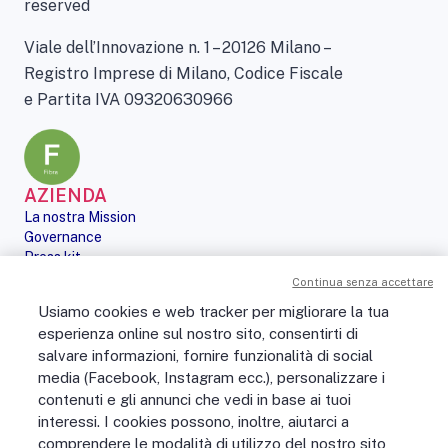
reserved
Viale dell’Innovazione n. 1 – 20126 Milano –
Registro Imprese di Milano, Codice Fiscale
e Partita IVA 09320630966
AZIENDA
La nostra Mission
Governance
Press kit
Le nostre iniziative
Continua senza accettare
Sostenibilità
Usiamo cookies e web tracker per migliorare la tua
Digital Services Act
esperienza online sul nostro sito, consentirti di
PERSONE
salvare informazioni, fornire funzionalità di social
No Fibra? No Party!
media (Facebook, Instagram ecc.), personalizzare i
Posizioni aperte
contenuti e gli annunci che vedi in base ai tuoi
La vita in Open Fiber
Lavora con noi
interessi. I cookies possono, inoltre, aiutarci a
La nostra cultura
comprendere le modalità di utilizzo del nostro sito