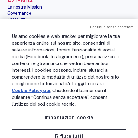
AZIENDA
La nostra Mission
Governance
Press kit
Le nostre iniziative
Continua senza accettare
Sostenibilità
Usiamo cookies e web tracker per migliorare la tua
Digital Services Act
esperienza online sul nostro sito, consentirti di
PERSONE
salvare informazioni, fornire funzionalità di social
No Fibra? No Party!
media (Facebook, Instagram ecc.), personalizzare i
Posizioni aperte
contenuti e gli annunci che vedi in base ai tuoi
La vita in Open Fiber
Lavora con noi
interessi. I cookies possono, inoltre, aiutarci a
La nostra cultura
comprendere le modalità di utilizzo del nostro sito
MONDO OPEN FIBER
e migliorarne la funzionalità. Leggi la nostra
Supporto
Cookie Policy qui
. Chiudendo il banner con il
Assistenza scavi
pulsante “Continua senza accettare”, consenti
Open Fiber Network Solutions
l’utilizzo dei soli cookie tecnici.
Area Riservata Operatori
Glossario
Impostazioni cookie
Contattaci
Rifiuta tutti