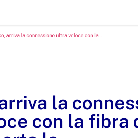
so, arriva la connessione ultra veloce con la...
 arriva la conne
loce con la fibra