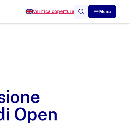
Verifica copertura
Menu
ssione
 di Open