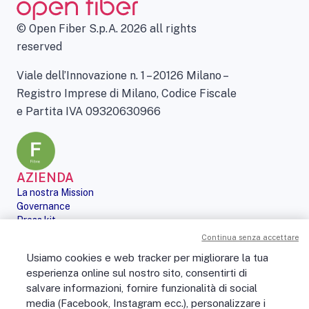
© Open Fiber S.p.A. 2026 all rights
reserved
Viale dell’Innovazione n. 1 – 20126 Milano –
Registro Imprese di Milano, Codice Fiscale
e Partita IVA 09320630966
AZIENDA
La nostra Mission
Governance
Press kit
Le nostre iniziative
Continua senza accettare
Sostenibilità
Usiamo cookies e web tracker per migliorare la tua
Digital Services Act
esperienza online sul nostro sito, consentirti di
PERSONE
salvare informazioni, fornire funzionalità di social
No Fibra? No Party!
media (Facebook, Instagram ecc.), personalizzare i
Posizioni aperte