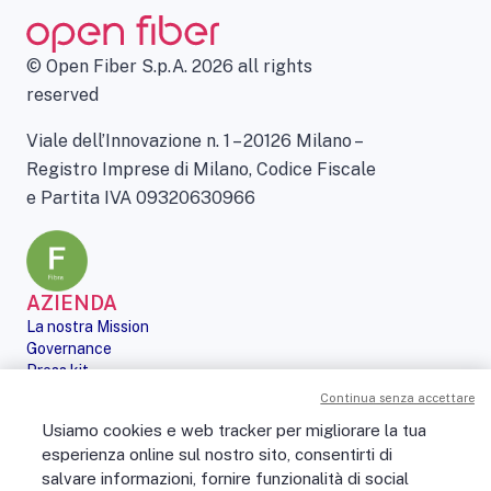
© Open Fiber S.p.A. 2026 all rights
reserved
Viale dell’Innovazione n. 1 – 20126 Milano –
Registro Imprese di Milano, Codice Fiscale
e Partita IVA 09320630966
AZIENDA
La nostra Mission
Governance
Press kit
Le nostre iniziative
Continua senza accettare
Sostenibilità
Usiamo cookies e web tracker per migliorare la tua
Digital Services Act
esperienza online sul nostro sito, consentirti di
PERSONE
salvare informazioni, fornire funzionalità di social
No Fibra? No Party!