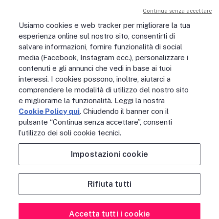
Le nostre iniziative
Continua senza accettare
Sostenibilità
Usiamo cookies e web tracker per migliorare la tua
Digital Services Act
esperienza online sul nostro sito, consentirti di
PERSONE
salvare informazioni, fornire funzionalità di social
No Fibra? No Party!
media (Facebook, Instagram ecc.), personalizzare i
Posizioni aperte
La vita in Open Fiber
contenuti e gli annunci che vedi in base ai tuoi
Lavora con noi
interessi. I cookies possono, inoltre, aiutarci a
La nostra cultura
comprendere le modalità di utilizzo del nostro sito
MONDO OPEN FIBER
e migliorarne la funzionalità. Leggi la nostra
Supporto
Cookie Policy qui
. Chiudendo il banner con il
Assistenza scavi
pulsante “Continua senza accettare”, consenti
Open Fiber Network Solutions
l’utilizzo dei soli cookie tecnici.
Area Riservata Operatori
Glossario
Impostazioni cookie
Contattaci
Rifiuta tutti
NOTE LEGALI
ACCESSIBILITÀ
PRIVACY POLICY
COOKIE POLICY
CREDITS
SITEMAP
PREFERENZE COOKIE
Accetta tutti i cookie