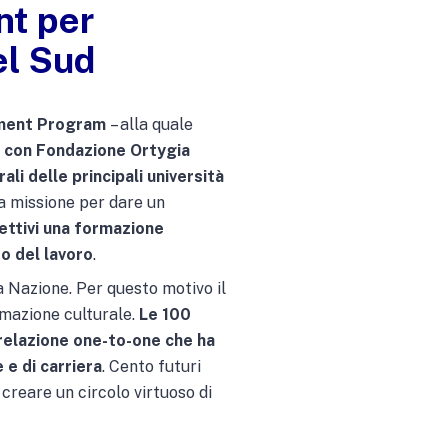
t per
el Sud
rment Program
– alla quale
ne con Fondazione Ortygia
 delle principali università
a missione per dare un
iettivi una formazione
do del lavoro
.
la Nazione. Per questo motivo il
rmazione culturale.
Le 100
relazione one-to-one che ha
e di carriera
. Cento futuri
creare un circolo virtuoso di