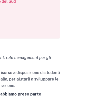
e del Sud
nt, role management per gli
risorse a disposizione
di studenti
alia,
per aiutarli a sviluppare le
grazione.
i abbiamo preso parte