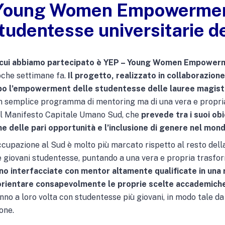
 Young Women Empowermen
studentesse universitarie d
li a cui abbiamo partecipato è YEP – Young Women Empowe
che settimane fa.
Il progetto, realizzato in collaborazio
 l’empowerment delle studentesse delle lauree magistrali
 un semplice programma di mentoring ma di una vera e propri
el Manifesto Capitale Umano Sud, che
prevede tra i suoi ob
e delle pari opportunità e l’inclusione di genere nel mon
 occupazione al Sud è molto più marcato rispetto al resto del
e giovani studentesse, puntando a una vera e propria trasfo
o interfacciate con mentor altamente qualificate in una 
 orientare consapevolmente le proprie scelte accademiche 
nno a loro volta con studentesse più giovani, in modo tale da 
ione.