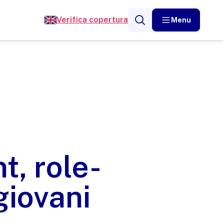
Verifica copertura
Menu
, role-
giovani