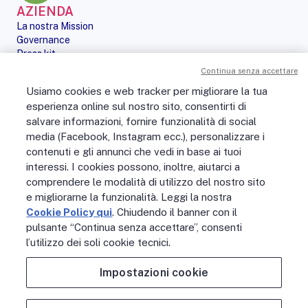
AZIENDA
La nostra Mission
Governance
Press kit
Le nostre iniziative
Continua senza accettare
Sostenibilità
Usiamo cookies e web tracker per migliorare la tua
Digital Services Act
esperienza online sul nostro sito, consentirti di
PERSONE
salvare informazioni, fornire funzionalità di social
No Fibra? No Party!
media (Facebook, Instagram ecc.), personalizzare i
Posizioni aperte
contenuti e gli annunci che vedi in base ai tuoi
La vita in Open Fiber
Lavora con noi
interessi. I cookies possono, inoltre, aiutarci a
La nostra cultura
comprendere le modalità di utilizzo del nostro sito
MONDO OPEN FIBER
e migliorarne la funzionalità. Leggi la nostra
Supporto
Cookie Policy qui
. Chiudendo il banner con il
Assistenza scavi
pulsante “Continua senza accettare”, consenti
Open Fiber Network Solutions
l’utilizzo dei soli cookie tecnici.
Area Riservata Operatori
Glossario
Impostazioni cookie
Contattaci