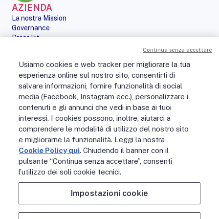
AZIENDA
La nostra Mission
Governance
Press kit
Le nostre iniziative
Continua senza accettare
Sostenibilità
Usiamo cookies e web tracker per migliorare la tua
Digital Services Act
esperienza online sul nostro sito, consentirti di
PERSONE
salvare informazioni, fornire funzionalità di social
No Fibra? No Party!
media (Facebook, Instagram ecc.), personalizzare i
Posizioni aperte
contenuti e gli annunci che vedi in base ai tuoi
La vita in Open Fiber
Lavora con noi
interessi. I cookies possono, inoltre, aiutarci a
La nostra cultura
comprendere le modalità di utilizzo del nostro sito
MONDO OPEN FIBER
e migliorarne la funzionalità. Leggi la nostra
Supporto
Cookie Policy qui
. Chiudendo il banner con il
Assistenza scavi
pulsante “Continua senza accettare”, consenti
Open Fiber Network Solutions
l’utilizzo dei soli cookie tecnici.
Area Riservata Operatori
Glossario
Impostazioni cookie
Contattaci