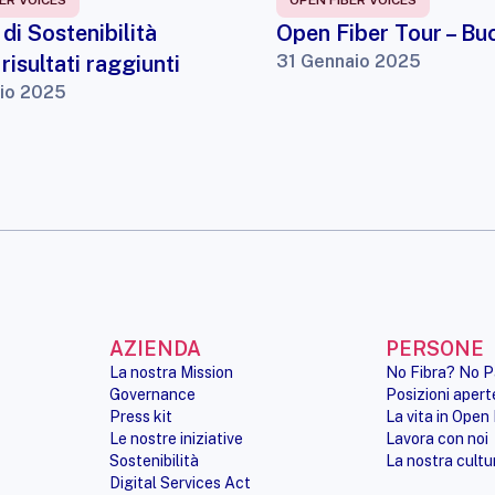
ER VOICES
OPEN FIBER VOICES
di Sostenibilità
Open Fiber Tour – Bu
 risultati raggiunti
31 Gennaio 2025
io 2025
AZIENDA
PERSONE
La nostra Mission
No Fibra? No P
Governance
Posizioni apert
Press kit
La vita in Open 
Le nostre iniziative
Lavora con noi
Sostenibilità
La nostra cultu
Digital Services Act