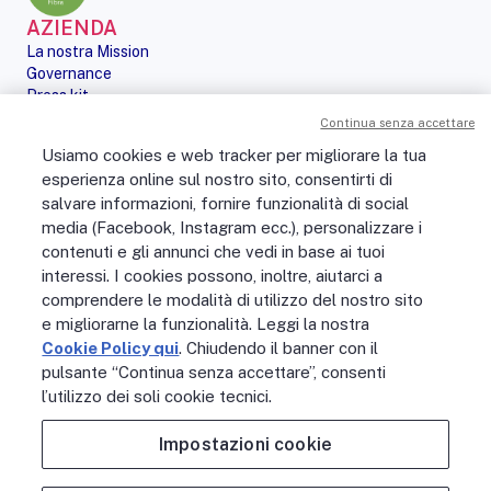
AZIENDA
La nostra Mission
Governance
Press kit
Le nostre iniziative
Continua senza accettare
Sostenibilità
Usiamo cookies e web tracker per migliorare la tua
Digital Services Act
esperienza online sul nostro sito, consentirti di
PERSONE
salvare informazioni, fornire funzionalità di social
No Fibra? No Party!
media (Facebook, Instagram ecc.), personalizzare i
Posizioni aperte
La vita in Open Fiber
contenuti e gli annunci che vedi in base ai tuoi
Lavora con noi
interessi. I cookies possono, inoltre, aiutarci a
La nostra cultura
comprendere le modalità di utilizzo del nostro sito
MONDO OPEN FIBER
e migliorarne la funzionalità. Leggi la nostra
Supporto
Cookie Policy qui
. Chiudendo il banner con il
Assistenza scavi
pulsante “Continua senza accettare”, consenti
Open Fiber Network Solutions
l’utilizzo dei soli cookie tecnici.
Area Riservata Operatori
Glossario
Impostazioni cookie
Contattaci