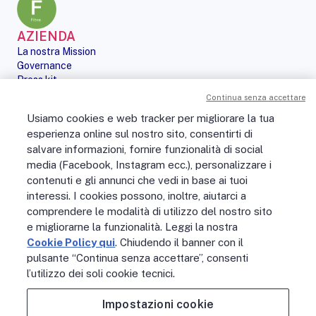
AZIENDA
La nostra Mission
Governance
Press kit
Le nostre iniziative
Continua senza accettare
Sostenibilità
Usiamo cookies e web tracker per migliorare la tua
Digital Services Act
esperienza online sul nostro sito, consentirti di
PERSONE
salvare informazioni, fornire funzionalità di social
No Fibra? No Party!
media (Facebook, Instagram ecc.), personalizzare i
Posizioni aperte
contenuti e gli annunci che vedi in base ai tuoi
La vita in Open Fiber
Lavora con noi
interessi. I cookies possono, inoltre, aiutarci a
La nostra cultura
comprendere le modalità di utilizzo del nostro sito
MONDO OPEN FIBER
e migliorarne la funzionalità. Leggi la nostra
Supporto
Cookie Policy qui
. Chiudendo il banner con il
Assistenza scavi
pulsante “Continua senza accettare”, consenti
Open Fiber Network Solutions
l’utilizzo dei soli cookie tecnici.
Area Riservata Operatori
Glossario
Impostazioni cookie
Contattaci