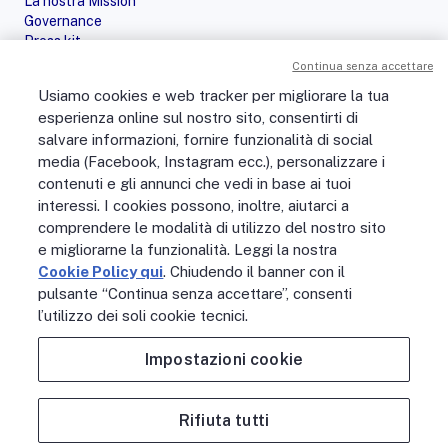
La nostra Mission
Governance
Press kit
Le nostre iniziative
Continua senza accettare
Sostenibilità
Usiamo cookies e web tracker per migliorare la tua
Digital Services Act
esperienza online sul nostro sito, consentirti di
PERSONE
salvare informazioni, fornire funzionalità di social
No Fibra? No Party!
media (Facebook, Instagram ecc.), personalizzare i
Posizioni aperte
contenuti e gli annunci che vedi in base ai tuoi
La vita in Open Fiber
Lavora con noi
interessi. I cookies possono, inoltre, aiutarci a
La nostra cultura
comprendere le modalità di utilizzo del nostro sito
MONDO OPEN FIBER
e migliorarne la funzionalità. Leggi la nostra
Supporto
Cookie Policy qui
. Chiudendo il banner con il
Assistenza scavi
pulsante “Continua senza accettare”, consenti
Open Fiber Network Solutions
l’utilizzo dei soli cookie tecnici.
Area Riservata Operatori
Glossario
Impostazioni cookie
Contattaci
Rifiuta tutti