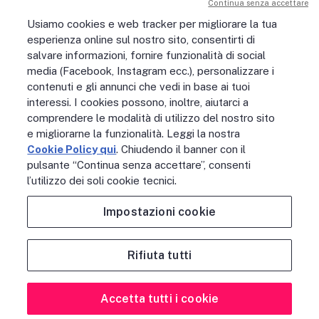
Continua senza accettare
Sostenibilità
Usiamo cookies e web tracker per migliorare la tua
Digital Services Act
esperienza online sul nostro sito, consentirti di
PERSONE
salvare informazioni, fornire funzionalità di social
No Fibra? No Party!
media (Facebook, Instagram ecc.), personalizzare i
Posizioni aperte
La vita in Open Fiber
contenuti e gli annunci che vedi in base ai tuoi
Lavora con noi
interessi. I cookies possono, inoltre, aiutarci a
La nostra cultura
comprendere le modalità di utilizzo del nostro sito
MONDO OPEN FIBER
e migliorarne la funzionalità. Leggi la nostra
Supporto
Cookie Policy qui
. Chiudendo il banner con il
Assistenza scavi
pulsante “Continua senza accettare”, consenti
Open Fiber Network Solutions
l’utilizzo dei soli cookie tecnici.
Area Riservata Operatori
Glossario
Impostazioni cookie
Contattaci
Rifiuta tutti
NOTE LEGALI
ACCESSIBILITÀ
PRIVACY POLICY
COOKIE POLICY
CREDITS
SITEMAP
PREFERENZE COOKIE
Accetta tutti i cookie