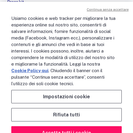
Press kit
Le nostre iniziative
Continua senza accettare
Sostenibilità
Usiamo cookies e web tracker per migliorare la tua
Digital Services Act
esperienza online sul nostro sito, consentirti di
PERSONE
salvare informazioni, fornire funzionalità di social
No Fibra? No Party!
media (Facebook, Instagram ecc.), personalizzare i
Posizioni aperte
La vita in Open Fiber
contenuti e gli annunci che vedi in base ai tuoi
Lavora con noi
interessi. I cookies possono, inoltre, aiutarci a
La nostra cultura
comprendere le modalità di utilizzo del nostro sito
MONDO OPEN FIBER
e migliorarne la funzionalità. Leggi la nostra
Supporto
Cookie Policy qui
. Chiudendo il banner con il
Assistenza scavi
pulsante “Continua senza accettare”, consenti
Open Fiber Network Solutions
l’utilizzo dei soli cookie tecnici.
Area Riservata Operatori
Glossario
Impostazioni cookie
Contattaci
Rifiuta tutti
NOTE LEGALI
ACCESSIBILITÀ
PRIVACY POLICY
COOKIE POLICY
CREDITS
SITEMAP
PREFERENZE COOKIE
Accetta tutti i cookie